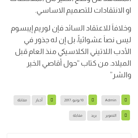
او الانتقادات للتصميم الاساسي.
وخلافاَ للاعتقاد السائد فإن لوريم إيبسوم
ليس نصاَ عشوائياً، بل إن له جذور في
الأدب اللاتيني الكلاسيكي منذ العام قبل
الميلاد. من كتاب “حول أقاصي الخير
والشر”
Admin
10 يونيو، 2017
أخبار
مقابلة
التصوير
بريد
مقابلة