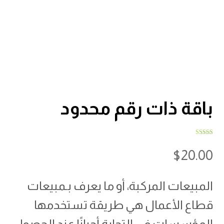
باقة ذات رقم محدود
تم التقييم بـ
5.00
من 5
$
20.00
بناءً على
تقييم عميل
واحد
المبيعات المركبة، أو ما يعرف بـمبيعات
قطاع الأعمال هي طريقة تستخدمها
المؤسسات في التجارة أحيانًا عند الحصول